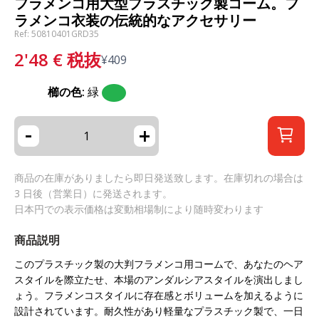
フラメンコ用大型プラスチック製コーム。フ
ラメンコ衣装の伝統的なアクセサリー
Ref: 50810401GRD35
2'48
€
税抜
¥
409
櫛の色:
緑
-
+
商品の在庫がありましたら即日発送致します。在庫切れの場合は
3 日後（営業日）に発送されます。
日本円での表示価格は変動相場制により随時変わります
商品説明
このプラスチック製の大判フラメンコ用コームで、あなたのヘア
スタイルを際立たせ、本場のアンダルシアスタイルを演出しまし
ょう。フラメンコスタイルに存在感とボリュームを加えるように
設計されています。耐久性があり軽量なプラスチック製で、一日