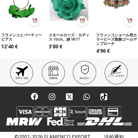
フラメンコとパーティー
スモールローズ・カディ
フラメンコショール用カ
ピアス
ス 10cm。緑 VR77
ラービーズ装飾ゴールデ
ンブローチ
12'40
€
3'80
€
4'96
€
スペインの手作り
世界中へ発送
店舗受取
安全支払い
©2001-2026 FLAMENCO EXPORT
法的通知