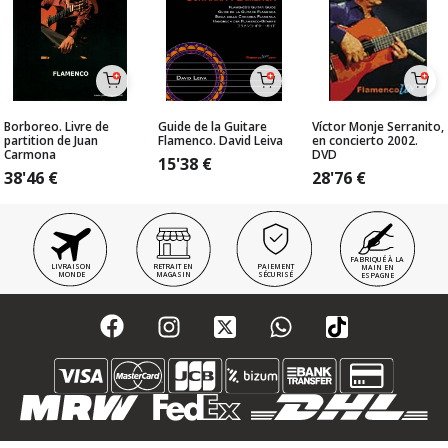
Borboreo. Livre de
Guide de la Guitare
Víctor Monje Serranito,
partition de Juan
Flamenco. David Leiva
en concierto 2002.
Carmona
DVD
15'38
€
38'46
€
28'76
€
FABRIQUÉ À LA
LIVRAISON
RETRAIT EN
PAIEMENT
MAIN EN
MONDE
MAGASIN
SÉCURISÉ
ESPAGNE