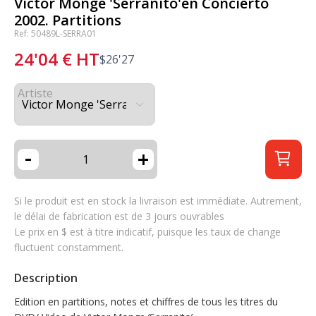
Victor Monge 'Serranito'en Concierto
2002. Partitions
Ref: 50489L-SERRA01
24'04
€
HT
$
26'27
Artiste
-
+
Si le produit est en stock la livraison est immédiate. Autrement,
le délai de fabrication est de 3 jours ouvrables
Le prix en $ est à titre indicatif, puisque les taux de change
fluctuent constamment.
Description
Edition en partitions, notes et chiffres de tous les titres du