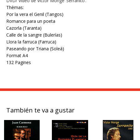
DVD/ Video de Victor Monge ‘Serranito’.
Thèmas:
Por la vera el Genil (Tangos)
Romance para un poeta
Cazorla (Taranta)
Calle de la sangre (Bulerías)
Llora la farruca (Farruca)
Paseando por Triana (Soleá)
Format A4
132 Pagines
También te va a gustar