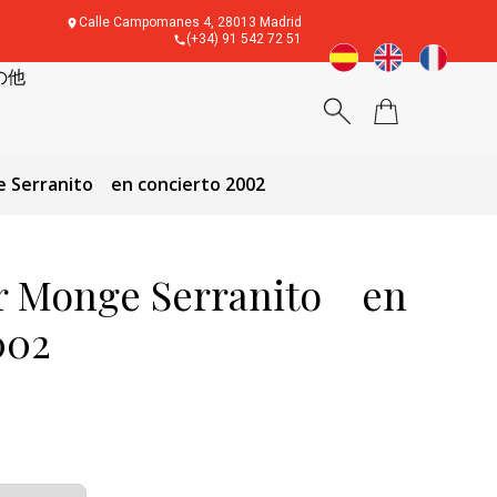
Calle Campomanes 4, 28013 Madrid
(+34) 91 542 72 51
の他
Serranito en concierto 2002
 Monge Serranito en
002