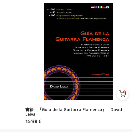
書籍 『Guía de la Guitarra Flamenca』 David
Leiva
15'38
€