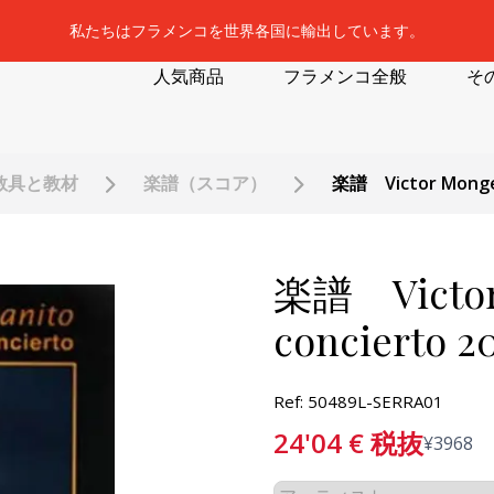
私たちはフラメンコを世界各国に輸出しています。
人気商品
フラメンコ全般
そ
教具と教材
楽譜（スコア）
楽譜 Victor Monge 
楽譜 Victor
concierto 2
Ref: 50489L-SERRA01
24'04
€
税抜
¥
3968