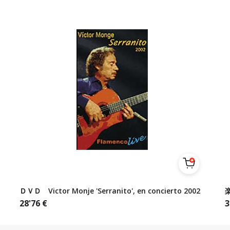
ＤＶＤ Victor Monje 'Serranito', en concierto 2002
楽
28'76
€
3