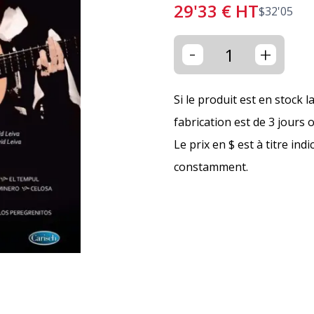
29'33
€
HT
$
32'05
-
+
Si le produit est en stock l
fabrication est de 3 jours 
Le prix en $ est à titre ind
constamment.