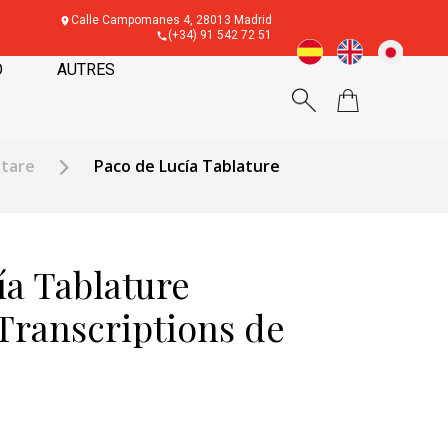
Calle Campomanes 4, 28013 Madrid
(+34) 91 542 72 51
O
AUTRES
itare
Paco de Lucía Tablature
ía Tablature
 Transcriptions de