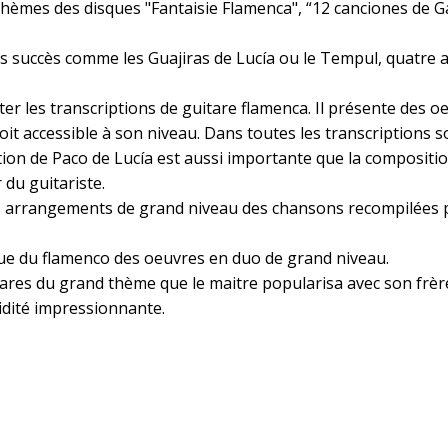
 thèmes des disques "Fantaisie Flamenca", “12 canciones de 
nds succès comme les Guajiras de Lucía ou le Tempul, quatr
er les transcriptions de guitare flamenca. Il présente des
it accessible à son niveau. Dans toutes les transcriptions so
ion de Paco de Lucía est aussi importante que la compositio
du guitariste.
es arrangements de grand niveau des chansons recompilées p
ique du flamenco des oeuvres en duo de grand niveau.
itares du grand thème que le maitre popularisa avec son frèr
idité impressionnante.