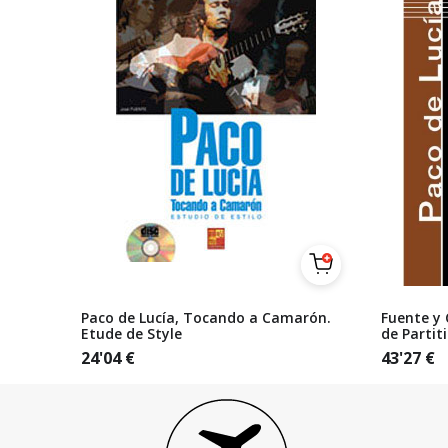
Paco de Lucía, Tocando a Camarón.
Fuente y 
Etude de Style
de Partit
24'04
€
43'27
€