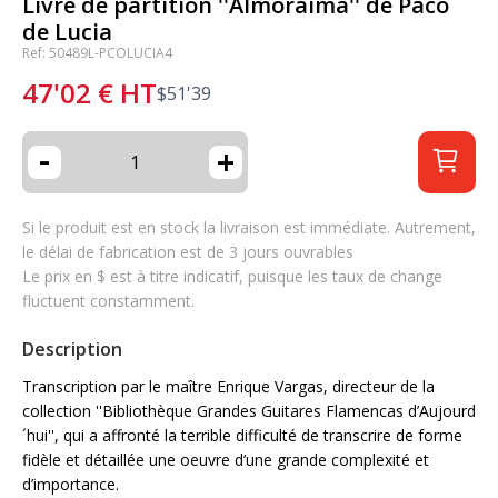
Livre de partition ''Almoraima'' de Paco
de Lucia
Ref: 50489L-PCOLUCIA4
47'02
€
HT
$
51'39
-
+
Si le produit est en stock la livraison est immédiate. Autrement,
le délai de fabrication est de 3 jours ouvrables
Le prix en $ est à titre indicatif, puisque les taux de change
fluctuent constamment.
Description
Transcription par le maître Enrique Vargas, directeur de la
collection ''Bibliothèque Grandes Guitares Flamencas d’Aujourd
´hui'', qui a affronté la terrible difficulté de transcrire de forme
fidèle et détaillée une oeuvre d’une grande complexité et
d’importance.