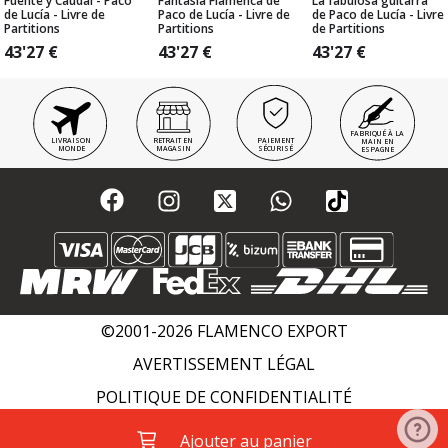
Fuente y Caudal - Paco
Fantasía Flamenca de
La fabulosa guitarra
de Lucía - Livre de
Paco de Lucía - Livre de
de Paco de Lucía - Livre
Partitions
Partitions
de Partitions
43'27
€
43'27
€
43'27
€
FABRIQUÉ À LA
LIVRAISON
RETRAIT EN
PAIEMENT
MAIN EN
MONDE
MAGASIN
SÉCURISÉ
ESPAGNE
©2001-2026 FLAMENCO EXPORT
AVERTISSEMENT LÉGAL
POLITIQUE DE CONFIDENTIALITÉ
POLITIQUE DE COOKIES
WIKI FLAMENCO
Ajouter au panier