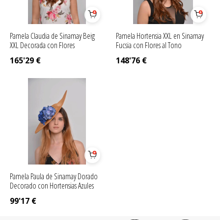
Pamela Claudia de Sinamay Beig
Pamela Hortensia XXL en Sinamay
XXL Decorada con Flores
Fucsia con Flores al Tono
165'29
€
148'76
€
Pamela Paula de Sinamay Dorado
Decorado con Hortensias Azules
99'17
€