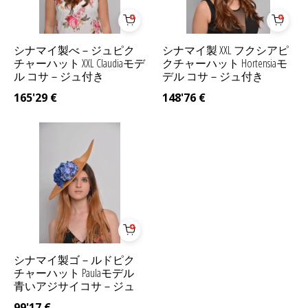
シナマイ製べ－ジュピク
シナマイ製 XXL フクシアピ
チャーハット XXL Claudiaモデ
クチャーハット Hortensiaモ
ル コサ－ジュ付き
デル コサ－ジュ付き
165'29
€
148'76
€
シナマイ製ゴ－ルドピク
チャーハット Paulaモデル
青いアジサイコサ－ジュ
99'17
€