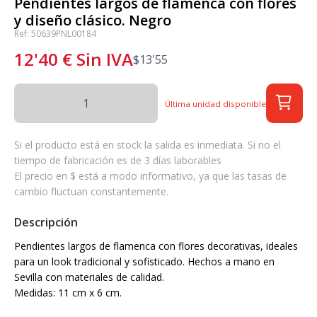
Pendientes largos de flamenca con flores
y diseño clásico. Negro
Ref: 50639PNL00184
12'40
€
Sin IVA
$
13'55
Última unidad disponible
Si el producto está en stock la salida es inmediata. Si no el
tiempo de fabricación es de 3 días laborables
El precio en $ está a modo informativo, ya que las tasas de
cambio fluctuan constantemente.
Descripción
Pendientes largos de flamenca con flores decorativas, ideales
para un look tradicional y sofisticado. Hechos a mano en
Sevilla con materiales de calidad.
Medidas: 11 cm x 6 cm.