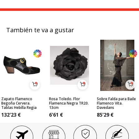
También te va a gustar
Zapato Flamenco
Rosa Toledo. Flor
Sobre Falda para Baile
Begoña Cervera.
Flamenca Negra TR20.
Flamenco Vita.
Tablas Hebilla Regia
13cm
Davedans
132'23
€
6'61
€
85'29
€