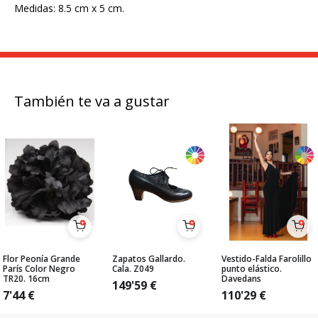
Medidas: 8.5 cm x 5 cm.
También te va a gustar
Flor Peonía Grande
Zapatos Gallardo.
Vestido-Falda Farolillo
París Color Negro
Cala. Z049
punto elástico.
TR20. 16cm
Davedans
149'59
€
7'44
€
110'29
€