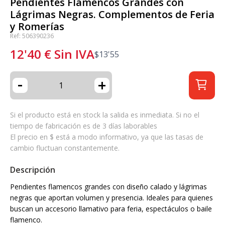
Pendientes Flamencos Grandes con
Lágrimas Negras. Complementos de Feria
y Romerías
Ref: 506390236
12'40
€
Sin IVA
$
13'55
-
+
Si el producto está en stock la salida es inmediata. Si no el
tiempo de fabricación es de 3 días laborables
El precio en $ está a modo informativo, ya que las tasas de
cambio fluctuan constantemente.
Descripción
Pendientes flamencos grandes con diseño calado y lágrimas
negras que aportan volumen y presencia. Ideales para quienes
buscan un accesorio llamativo para feria, espectáculos o baile
flamenco.