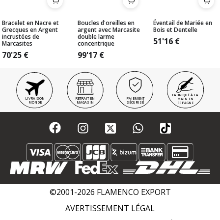
Bracelet en Nacre et
Boucles d'oreilles en
Éventail de Mariée en
Grecques en Argent
argent avec Marcasite
Bois et Dentelle
incrustées de
double larme
51'16
€
Marcasites
concentrique
70'25
€
99'17
€
FABRIQUÉ À LA
LIVRAISON
RETRAIT EN
PAIEMENT
MAIN EN
MONDE
MAGASIN
SÉCURISÉ
ESPAGNE
©2001-2026 FLAMENCO EXPORT
AVERTISSEMENT LÉGAL