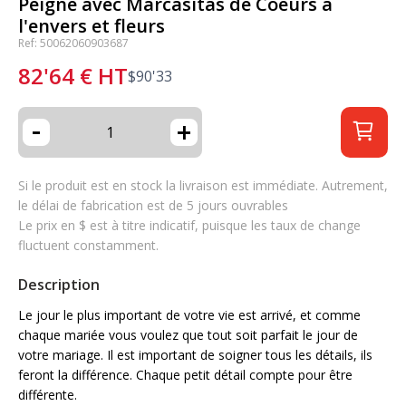
Peigne avec Marcasitas de Coeurs à
l'envers et fleurs
Ref: 50062060903687
82'64
€
HT
$
90'33
-
+
Si le produit est en stock la livraison est immédiate. Autrement,
le délai de fabrication est de 5 jours ouvrables
Le prix en $ est à titre indicatif, puisque les taux de change
fluctuent constamment.
Description
Le jour le plus important de votre vie est arrivé, et comme
chaque mariée vous voulez que tout soit parfait le jour de
votre mariage. Il est important de soigner tous les détails, ils
feront la différence. Chaque petit détail compte pour être
différente.