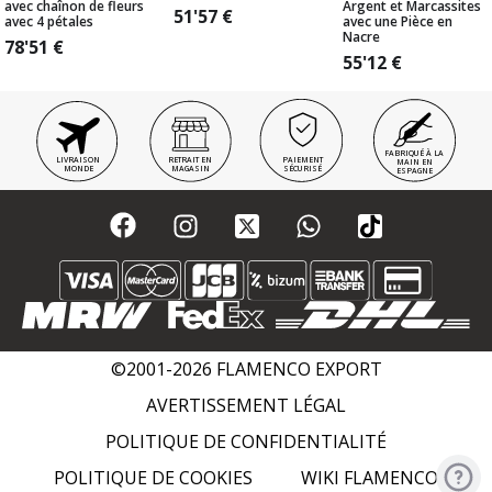
avec chaînon de fleurs
Argent et Marcassites
51'57
€
avec 4 pétales
avec une Pièce en
Nacre
78'51
€
55'12
€
FABRIQUÉ À LA
LIVRAISON
RETRAIT EN
PAIEMENT
MAIN EN
MONDE
MAGASIN
SÉCURISÉ
ESPAGNE
©2001-2026 FLAMENCO EXPORT
AVERTISSEMENT LÉGAL
POLITIQUE DE CONFIDENTIALITÉ
POLITIQUE DE COOKIES
WIKI FLAMENCO