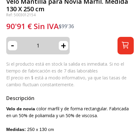
Velo Mantilla para Novia Marfil. Medida
130 X 250 cm
Ref: 5003012154
90'91
€
Sin IVA
$
99'36
-
+
Si el producto está en stock la salida es inmediata. Si no el
tiempo de fabricación es de 7 días laborables
El precio en $ está a modo informativo, ya que las tasas de
cambio fluctuan constantemente.
Descripción
color marfil y de forma rectangular. Fabricada
Velo de novia
en un 50% de poliamida y un 50% de viscosa.
Medidas:
250 x 130 cm