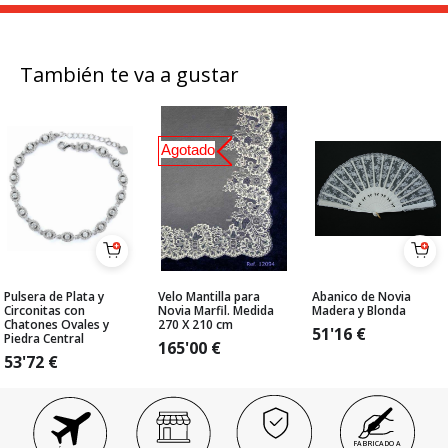
También te va a gustar
Agotado
Pulsera de Plata y
Velo Mantilla para
Abanico de Novia
Circonitas con
Novia Marfil. Medida
Madera y Blonda
Chatones Ovales y
270 X 210 cm
51'16
€
Piedra Central
165'00
€
53'72
€
FABRICADO A