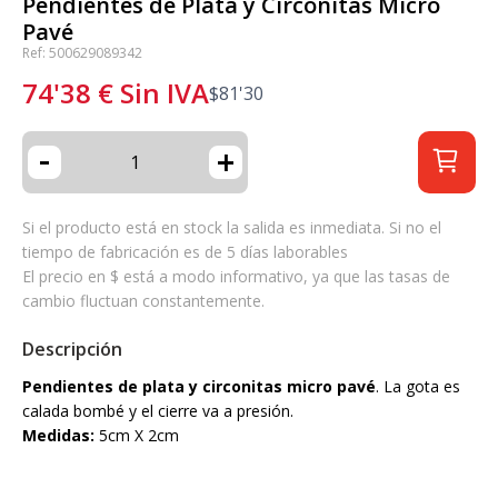
Pendientes de Plata y Circonitas Micro
Pavé
Ref: 500629089342
74'38
€
Sin IVA
$
81'30
-
+
Si el producto está en stock la salida es inmediata. Si no el
tiempo de fabricación es de 5 días laborables
El precio en $ está a modo informativo, ya que las tasas de
cambio fluctuan constantemente.
Descripción
Pendientes de plata y circonitas micro pavé
. La gota es
calada bombé y el cierre va a presión.
Medidas:
5cm X 2cm