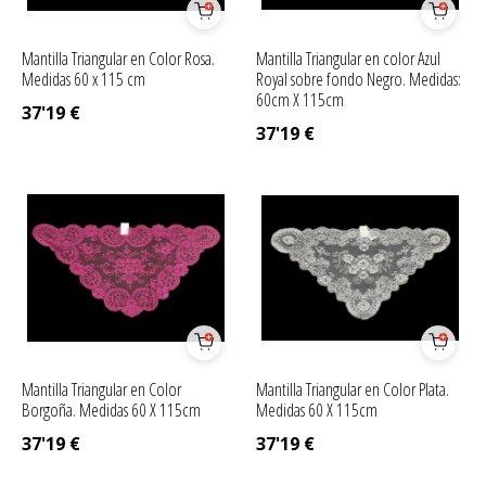
Mantilla Triangular en Color Rosa.
Mantilla Triangular en color Azul
Medidas 60 x 115 cm
Royal sobre fondo Negro. Medidas:
60cm X 115cm
37'19
€
37'19
€
Mantilla Triangular en Color
Mantilla Triangular en Color Plata.
Borgoña. Medidas 60 X 115cm
Medidas 60 X 115cm
37'19
€
37'19
€