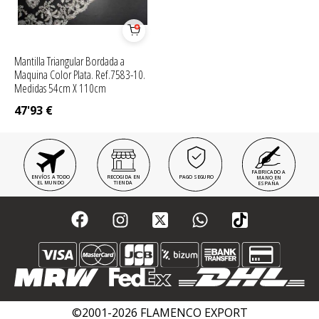
Mantilla Triangular Bordada a
Maquina Color Plata. Ref.7583-10.
Medidas 54cm X 110cm
47'93
€
FABRICADO A
ENVÍOS A TODO
RECOGIDA EN
PAGO SEGURO
MANO EN
EL MUNDO
TIENDA
ESPAÑA
©2001-2026 FLAMENCO EXPORT