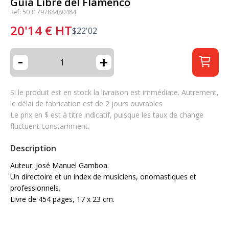
Guia Libre del Flamenco
Ref: 503179788480484
20'14
€
HT
$
22'02
-
+
Si le produit est en stock la livraison est immédiate. Autrement,
le délai de fabrication est de 2 jours ouvrables
Le prix en $ est à titre indicatif, puisque les taux de change
fluctuent constamment.
Description
Auteur: José Manuel Gamboa.
Un directoire et un index de musiciens, onomastiques et
professionnels.
Livre de 454 pages, 17 x 23 cm.