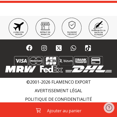
FABRIQUÉ À LA
LIVRAISON
RETRAIT EN
PAIEMENT
MAIN EN
MONDE
MAGASIN
SÉCURISÉ
ESPAGNE
©2001-2026 FLAMENCO EXPORT
AVERTISSEMENT LÉGAL
POLITIQUE DE CONFIDENTIALITÉ
POLITIQUE DE COOKIES
WIKI FLAMENCO
Ajouter au panier
ACADÉMIES