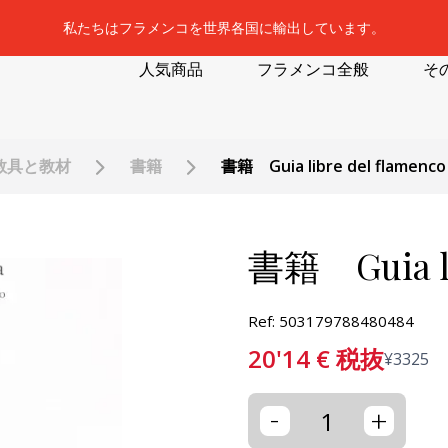
私たちはフラメンコを世界各国に輸出しています。
人気商品
フラメンコ全般
そ
教具と教材
書籍
書籍 Guia libre del flamenco
書籍 Guia li
Ref: 503179788480484
20'14
€
税抜
¥
3325
-
+