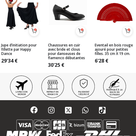
Jupe d’initiation pour
Chaussures en cuir
Eventail en bois rouge
fillette par Happy
avec bride et clous
ajouré pour petites
Dance
pour danseuses de
filles. 35 cm X 19 cm.
flamenco débutantes
29'34
€
6'28
€
30'25
€
FABRIQUÉ À LA
LIVRAISON
RETRAIT EN
PAIEMENT
MAIN EN
MONDE
MAGASIN
SÉCURISÉ
ESPAGNE