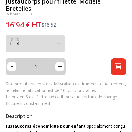
Justaucorps pour fillette. Modèle
Bretelles
Ref: 500531000
16'94
€
HT
$
18'52
Taille
-
+
Si le produit est en stock la livraison est immédiate. Autrement,
le délai de fabrication est de 10 jours ouvrables
Le prix en $ est à titre indicatif, puisque les taux de change
fluctuent constamment.
Description
Justaucorps économique pour enfant
spécialement conçu