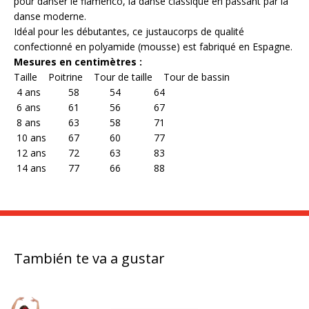
pour danser le flamenco, la danse classique en passant par la
danse moderne.
Idéal pour les débutantes, ce justaucorps de qualité
confectionné en polyamide (mousse) est fabriqué en Espagne.
Mesures en centimètres :
Taille
Poitrine Tour de taille Tour de bassin
4 ans 58 54
64
6 ans 61 56
67
8 ans 63 58
71
10 ans 67 60
77
12 ans 72 63
83
14 ans 77 66
88
También te va a gustar