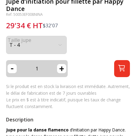
Jupe d’initiation pour fillette par Happy
Dance
Ref: 50053EF008NINA
29'34
€
HT
$
32'07
Taille jupe
-
+
Si le produit est en stock la livraison est immédiate. Autrement,
le délai de fabrication est de 7 jours ouvrables
Le prix en $ est à titre indicatif, puisque les taux de change
fluctuent constamment.
Description
Jupe pour la danse flamenco
d’initiation par Happy Dance.