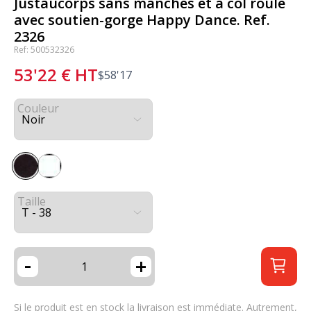
Justaucorps sans manches et à col roulé
avec soutien-gorge Happy Dance. Ref.
2326
Ref: 500532326
53'22
€
HT
$
58'17
Couleur
Taille
-
+
Si le produit est en stock la livraison est immédiate. Autrement,