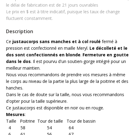
le délai de fabrication est de 21 jours ouvrables
Le prix en $ est à titre indicatif, puisque les taux de change
fluctuent constamment.
Description
Ce
justaucorps sans manches et à col roulé
fermé à
pression est confectionné en maille Meryl.
Le décolleté et le
dos sont confectionnés en blonde
.
Fermeture en goutte
dans le dos
. Il est pourvu d'un soutien-gorge intégré pour un
meilleur maintien.
Nous vous recommandons de prendre vos mesures à même
le corps au niveau de la partie la plus large de la poitrine et des
hanches.
Dans le cas de doute sur la taille, nous vous recommandons
d'opter pour la taille supérieure.
Ce justaucorps est disponible en noir ou en rouge.
Mesures
:
Taille Poitrine Tour de taille Tour de bassin
4 58 54 64
6 61 56 67