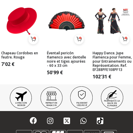
Chapeau Cordobes en
Éventail pericón
Happy Dance. Jupe
feutre. Rouge
flamenco avec dentelle
Flamenca pour Femme,
noire et tiges ajourées
pour Entrainements ou
7'02
€
- 60 x 33 cm
Représentation. Ref.
EF288PFE108PF13
50'99
€
102'31
€
FABRIQUÉ À LA
LIVRAISON
RETRAIT EN
PAIEMENT
MAIN EN
MONDE
MAGASIN
SÉCURISÉ
ESPAGNE