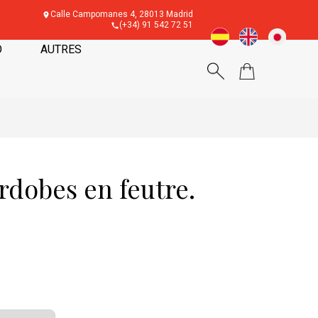
Calle Campomanes 4, 28013 Madrid
(+34) 91 542 72 51
O
AUTRES
dobes en feutre.