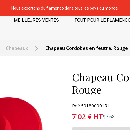
Nous exportons du flamenco dans tous les pays du monde.
MEILLEURES VENTES
TOUT POUR LE FLAMENC
Chapeaux
Chapeau Cordobes en feutre. Rouge
Chapeau Cor
Rouge
Ref: 501800001RJ
7'02
€
HT
$
7'68