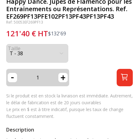
Happy Dance. Jupes de Flamenco pour les
Entrainements ou Représentations. Ref.
EF269PF13PFE102PF13PF43PF13PF43
Ref: 50053EF269PF13
121'40
€
HT
$
132'69
Taille
-
+
Si le produit est en stock la livraison est immédiate. Autrement,
le délai de fabrication est de 20 jours ouvrables
Le prix en $ est à titre indicatif, puisque les taux de change
fluctuent constamment.
Description