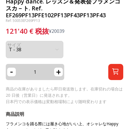
Happy dance. レッスン＆発表会フラメンコ
スカ－ト. Ref.
EF269PF13PFE102PF13PF43PF13PF43
Ref: 50053EF269PF13
121'40
€
税抜
¥
20039
サイズ
-
+
商品の在庫がありましたら即日発送致します。在庫切れの場合は
20 日後（営業日）に発送されます。
日本円での表示価格は変動相場制により随時変わります
商品説明
フラメンコを踊る際には履き心地がいい上、オシャレな
Happy