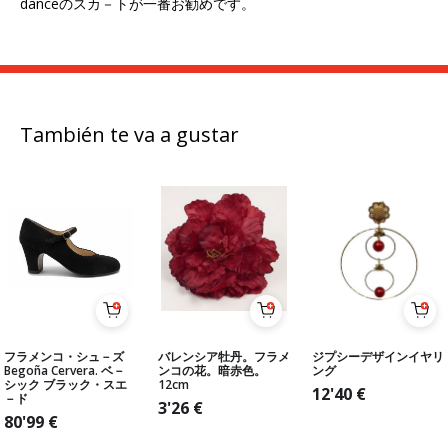
dance
のスカ－トが一番お勧めです。
También te va a gustar
フラメンコ・シュ－ズ
バレンシア牡丹。フラメ
ジプシーデザインイヤリ
Begoña Cervera. ベ－
ンコの花。暗赤色。
ング
シック ブラック・スエ
12cm
12'40
€
－ド
3'26
€
80'99
€