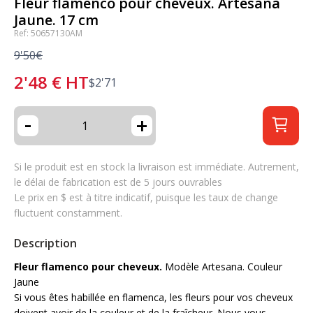
Fleur flamenco pour cheveux. Artesana
Jaune. 17 cm
Ref: 50657130AM
9'50€
2'48
€
HT
$
2'71
-
+
Si le produit est en stock la livraison est immédiate. Autrement,
le délai de fabrication est de 5 jours ouvrables
Le prix en $ est à titre indicatif, puisque les taux de change
fluctuent constamment.
Description
Fleur flamenco pour cheveux.
Modèle Artesana. Couleur
Jaune
Si vous êtes habillée en flamenca, les fleurs pour vos cheveux
doivent avoir de la couleur et de la fraîcheur. Nous vous