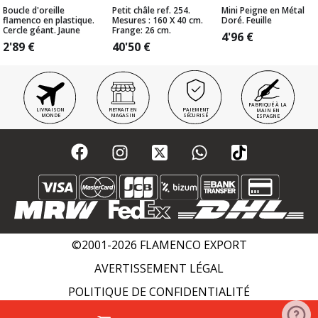
Boucle d'oreille
Petit châle ref. 254.
Mini Peigne en Métal
flamenco en plastique.
Mesures : 160 X 40 cm.
Doré. Feuille
Cercle géant. Jaune
Frange: 26 cm.
4'96
€
2'89
€
40'50
€
FABRIQUÉ À LA
LIVRAISON
RETRAIT EN
PAIEMENT
MAIN EN
MONDE
MAGASIN
SÉCURISÉ
ESPAGNE
©2001-2026 FLAMENCO EXPORT
AVERTISSEMENT LÉGAL
POLITIQUE DE CONFIDENTIALITÉ
POLITIQUE DE COOKIES
WIKI FLAMENCO