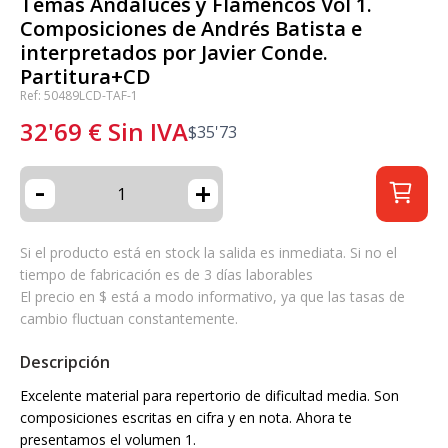
Temas Andaluces y Flamencos Vol 1.
Composiciones de Andrés Batista e
interpretados por Javier Conde.
Partitura+CD
Ref: 50489LCD-TAF-1
32'69
€
Sin IVA
$
35'73
-
+
Si el producto está en stock la salida es inmediata. Si no el
tiempo de fabricación es de 3 días laborables
El precio en $ está a modo informativo, ya que las tasas de
cambio fluctuan constantemente.
Descripción
Excelente material para repertorio de dificultad media. Son
composiciones escritas en cifra y en nota. Ahora te
presentamos el volumen 1.