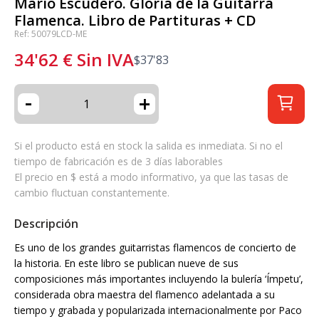
Mario Escudero. Gloria de la Guitarra
Flamenca. Libro de Partituras + CD
Ref: 50079LCD-ME
34'62
€
Sin IVA
$
37'83
-
+
Si el producto está en stock la salida es inmediata. Si no el
tiempo de fabricación es de 3 días laborables
El precio en $ está a modo informativo, ya que las tasas de
cambio fluctuan constantemente.
Descripción
Es uno de los grandes guitarristas flamencos de concierto de
la historia. En este libro se publican nueve de sus
composiciones más importantes incluyendo la bulería ‘Ímpetu’,
considerada obra maestra del flamenco adelantada a su
tiempo y grabada y popularizada internacionalmente por Paco