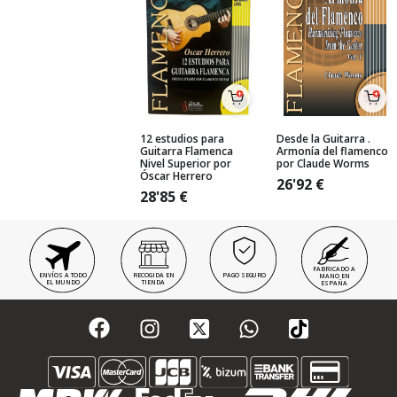
12 estudios para
Desde la Guitarra .
Guitarra Flamenca
Armonía del flamenco
Nivel Superior por
por Claude Worms
Óscar Herrero
26'92
€
28'85
€
FABRICADO A
ENVÍOS A TODO
RECOGIDA EN
PAGO SEGURO
MANO EN
EL MUNDO
TIENDA
ESPAÑA