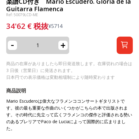
楽譜CD付き Mario Escudero. Gloria de la
Guitarra Flamenca
Ref: 50079LCD-ME
34'62
€
税抜
¥
5714
-
+
商品の在庫がありましたら即日発送致します。在庫切れの場合は
3 日後（営業日）に発送されます。
日本円での表示価格は変動相場制により随時変わります
商品説明
Mario Escuderoは偉大なフラメンココンサートギタリストで
す。彼の最も重要な作曲のいくつかがこちらの本で出版されま
す。その時代に先立って広くフラメンコの傑作と評価される勢い
のあるブレリアでPaco de Luciaによって国際的に広まりまし
た。