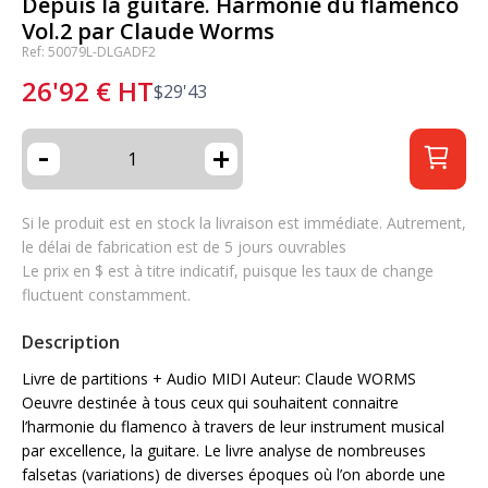
Depuis la guitare. Harmonie du flamenco
Vol.2 par Claude Worms
Ref: 50079L-DLGADF2
26'92
€
HT
$
29'43
-
+
Si le produit est en stock la livraison est immédiate. Autrement,
le délai de fabrication est de 5 jours ouvrables
Le prix en $ est à titre indicatif, puisque les taux de change
fluctuent constamment.
Description
Livre de partitions + Audio MIDI Auteur: Claude WORMS
Oeuvre destinée à tous ceux qui souhaitent connaitre
l’harmonie du flamenco à travers de leur instrument musical
par excellence, la guitare. Le livre analyse de nombreuses
falsetas (variations) de diverses époques où l’on aborde une