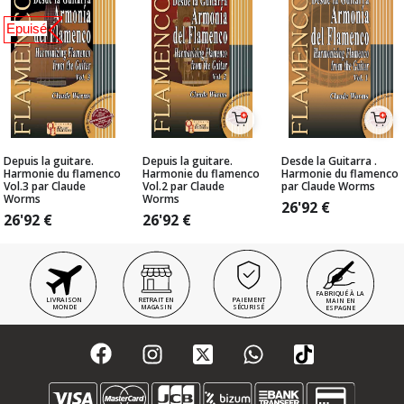
Epuisé
Depuis la guitare.
Depuis la guitare.
Desde la Guitarra .
Harmonie du flamenco
Harmonie du flamenco
Harmonie du flamenco
Vol.3 par Claude
Vol.2 par Claude
par Claude Worms
Worms
Worms
26'92
€
26'92
€
26'92
€
FABRIQUÉ À LA
LIVRAISON
RETRAIT EN
PAIEMENT
MAIN EN
MONDE
MAGASIN
SÉCURISÉ
ESPAGNE