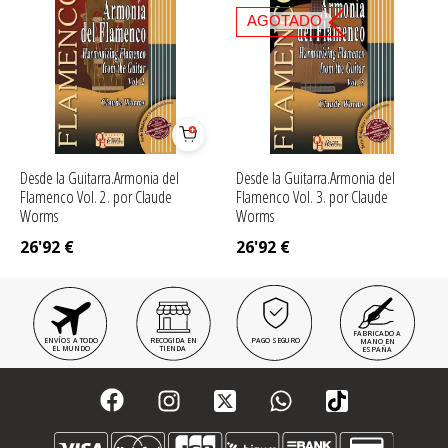
AGOTADO
Desde la Guitarra.Armonia del
Desde la Guitarra.Armonia del
Flamenco Vol. 2. por Claude
Flamenco Vol. 3. por Claude
Worms
Worms
26'92
€
26'92
€
FABRICADO A
ENVÍOS A TODO
RECOGIDA EN
PAGO SEGURO
MANO EN
EL MUNDO
TIENDA
ESPAÑA