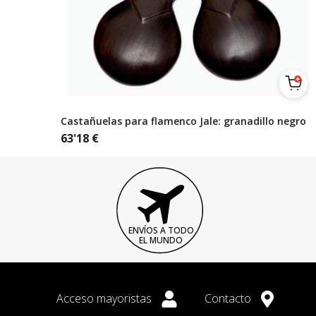
Castañuelas para flamenco Jale: granadillo negro
63'18
€
ENVÍOS A TODO
EL MUNDO
Acceso mayoristas
Contacto