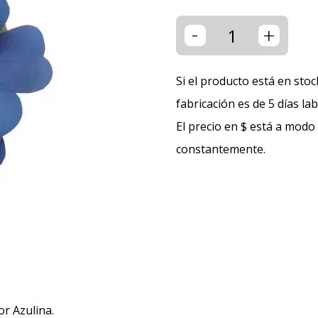
-
+
Si el producto está en stoc
fabricación es de 5 días la
El precio en $ está a modo
constantemente.
r Azulina.