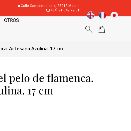
Calle Campomanes 4, 28013 Madrid
(+34) 91 542 72 51
OTROS
nca. Artesana Azulina. 17 cm
el pelo de flamenca.
lina. 17 cm