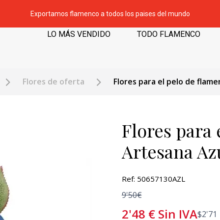
Exportamos flamenco a todos los paises del mundo
LO MÁS VENDIDO
TODO FLAMENCO
Flores de oferta
Flores para el pelo de flame
Flores para 
Artesana Azu
Ref: 50657130AZL
9'50€
2'48
€
Sin IVA
$
2'71