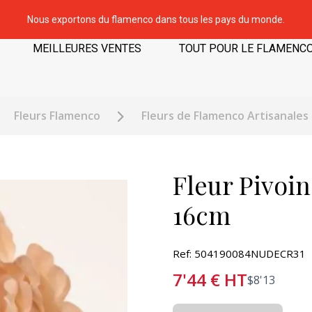
Nous exportons du flamenco dans tous les pays du monde.
MEILLEURES VENTES
TOUT POUR LE FLAMENC
Fleurs Flamenco
Fleurs de Flamenco Artisanales
Fleur Pivoin
16cm
Ref: 504190084NUDECR31
7'44
€
HT
$
8'13