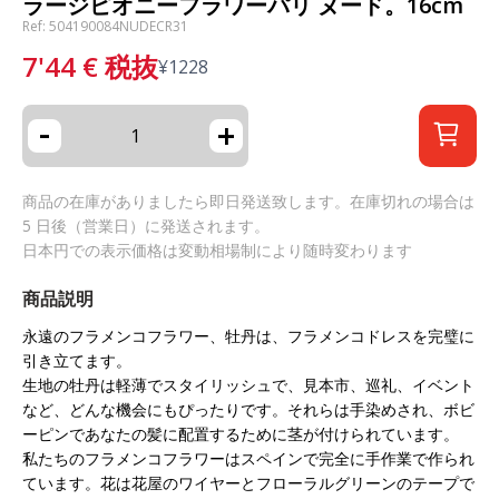
ラージピオニーフラワーパリ ヌード。16cm
Ref: 504190084NUDECR31
7'44
€
税抜
¥
1228
-
+
商品の在庫がありましたら即日発送致します。在庫切れの場合は
5 日後（営業日）に発送されます。
日本円での表示価格は変動相場制により随時変わります
商品説明
永遠のフラメンコフラワー、牡丹は、フラメンコドレスを完璧に
引き立てます。
生地の牡丹は軽薄でスタイリッシュで、見本市、巡礼、イベント
など、どんな機会にもぴったりです。それらは手染めされ、ボビ
ーピンであなたの髪に配置するために茎が付けられています。
私たちのフラメンコフラワーはスペインで完全に手作業で作られ
ています。花は花屋のワイヤーとフローラルグリーンのテープで