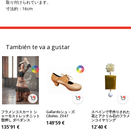
取り付けられています。
寸法約：16cm
También te va a gustar
フラメンコスカート シ
Gallardoシュ－ズ.
スペインで手作りされた
ャーモストレッチニット
Cibeles. Z047
花とアクリル石のフラメ
型押し ダベダンス
ンコイヤリング
149'59
€
135'91
€
12'40
€