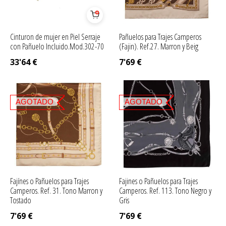
Cinturon de mujer en Piel Serraje
Pañuelos para Trajes Camperos
con Pañuelo Incluido.Mod.302-70
(Fajin). Ref.27. Marron y Beig
33'64
€
7'69
€
AGOTADO
AGOTADO
Fajínes o Pañuelos para Trajes
Fajines o Pañuelos para Trajes
Camperos. Ref. 31. Tono Marron y
Camperos. Ref. 113. Tono Negro y
Tostado
Gris
7'69
€
7'69
€