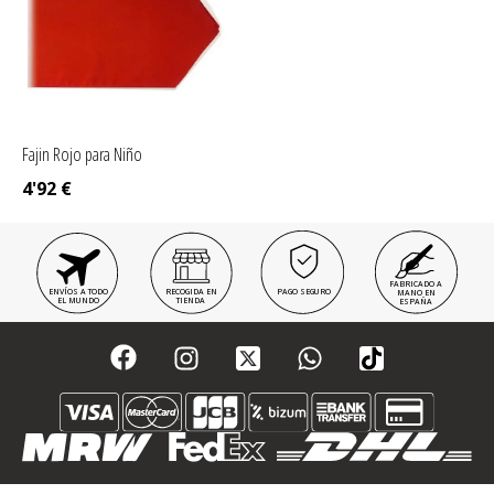
Fajin Rojo para Niño
4'92
€
FABRICADO A
ENVÍOS A TODO
RECOGIDA EN
PAGO SEGURO
MANO EN
EL MUNDO
TIENDA
ESPAÑA