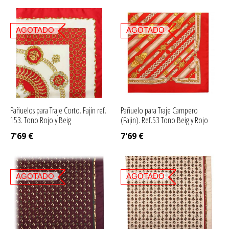
AGOTADO
AGOTADO
Pañuelos para Traje Corto. Fajín ref.
Pañuelo para Traje Campero
153. Tono Rojo y Beig
(Fajin). Ref.53 Tono Beig y Rojo
7'69
€
7'69
€
AGOTADO
AGOTADO