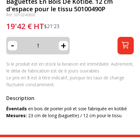
Baguettes En Bois De Kotibé. 12 cm
d'espace pour le tissu 50100490P
Ref: 501024085E
19'42
€
HT
$
21'23
-
+
Si le produit est en stock la livraison est immédiate. Autrement,
le délai de fabrication est de 6 jours ouvrables
Le prix en $ est à titre indicatif, puisque les taux de change
fluctuent constamment.
Description
Éventails
en bois de poirier poli et soie fabriquée en kotibé
Mesures:
23 cm de long (baguette) / 12 cm pour le tissu