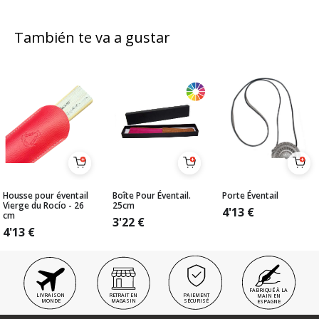
También te va a gustar
Housse pour éventail
Boîte Pour Éventail.
Porte Éventail
Vierge du Rocío - 26
25cm
4'13
€
cm
3'22
€
4'13
€
FABRIQUÉ À LA
LIVRAISON
RETRAIT EN
PAIEMENT
MAIN EN
MONDE
MAGASIN
SÉCURISÉ
ESPAGNE