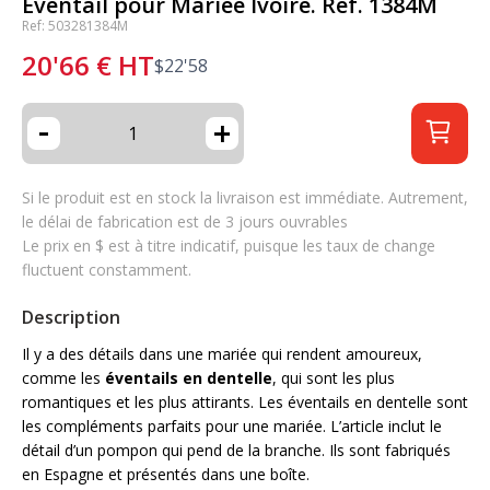
Éventail pour Mariée Ivoire. Ref. 1384M
Ref: 503281384M
20'66
€
HT
$
22'58
-
+
Si le produit est en stock la livraison est immédiate. Autrement,
le délai de fabrication est de 3 jours ouvrables
Le prix en $ est à titre indicatif, puisque les taux de change
fluctuent constamment.
Description
Il y a des détails dans une mariée qui rendent amoureux,
comme les
éventails en dentelle
, qui sont les plus
romantiques et les plus attirants. Les éventails en dentelle sont
les compléments parfaits pour une mariée. L’article inclut le
détail d’un pompon qui pend de la branche. Ils sont fabriqués
en Espagne et présentés dans une boîte.