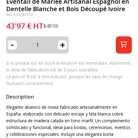
Éventail de Mariée Artisanal Espagnol en
Dentelle Blanche et Bois Découpé Ivoire
Ref: 503281518
43'97
€
HT
$
48'06
-
+
Si le produit est en stock la livraison est immédiate. Autrement,
le délai de fabrication est de 3 jours ouvrables
Le prix en $ est à titre indicatif, puisque les taux de change
fluctuent constamment.
Description
Elegante abanico de novia fabricado artesanalmente en
España, elaborado con delicado encaje y tela blanca sobre
estructura de madera calada en tono marfil. Un complemento
sofisticado y funcional, ideal para bodas, ceremonias, eventos
y celebraciones especiales. Incluye una elegante borla