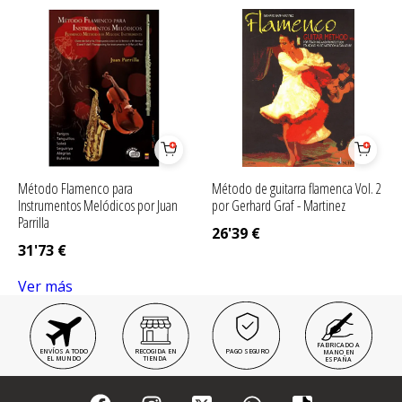
Método Flamenco para
Método de guitarra flamenca Vol. 2
Instrumentos Melódicos por Juan
por Gerhard Graf - Martinez
Parrilla
26'39
€
31'73
€
Ver más
FABRICADO A
ENVÍOS A TODO
RECOGIDA EN
PAGO SEGURO
MANO EN
EL MUNDO
TIENDA
ESPAÑA