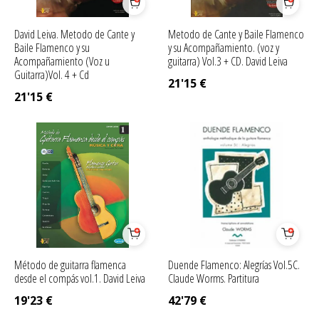
David Leiva. Metodo de Cante y
Metodo de Cante y Baile Flamenco
Baile Flamenco y su
y su Acompañamiento. (voz y
Acompañamiento (Voz u
guitarra) Vol.3 + CD. David Leiva
Guitarra)Vol. 4 + Cd
21'15
€
21'15
€
Método de guitarra flamenca
Duende Flamenco: Alegrías Vol.5C.
desde el compás vol.1. David Leiva
Claude Worms. Partitura
19'23
€
42'79
€