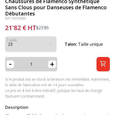
Chaussures de Flamenco Synthétique
Sans Clous pour Danseuses de Flamenco
Débutantes
Ref: 50033080
21'82
€
HT
$
23'85
Taille
Talon:
Taille unique
-
+
Si le produit est en stock la livraison est immédiate. Autrement,
le délai de fabrication est de 14 jours ouvrables
Le prix en $ est à titre indicatif, puisque les taux de change
fluctuent constamment.
Description