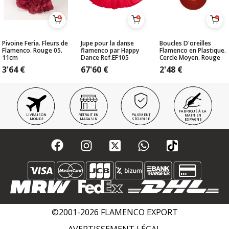
Pivoine Feria. Fleurs de
Jupe pour la danse
Boucles D'oreilles
Flamenco. Rouge 05.
flamenco par Happy
Flamenco en Plastique.
11cm
Dance Ref.EF105
Cercle Moyen. Rouge
3'64
€
67'60
€
2'48
€
FABRIQUÉ À LA
LIVRAISON
RETRAIT EN
PAIEMENT
MAIN EN
MONDE
MAGASIN
SÉCURISÉ
ESPAGNE
©2001-2026 FLAMENCO EXPORT
AVERTISSEMENT LÉGAL