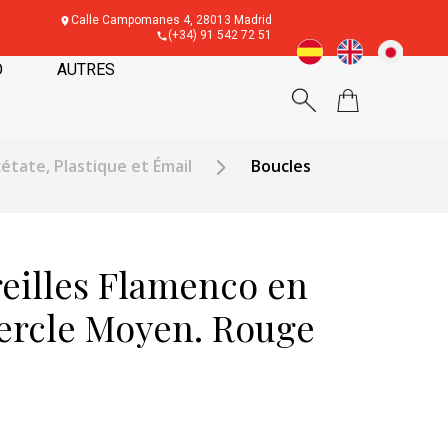
Calle Campomanes 4, 28013 Madrid
(+34) 91 542 72 51
O
AUTRES
cétate, Plastique et Émail
Boucles
reilles Flamenco en
Cercle Moyen. Rouge