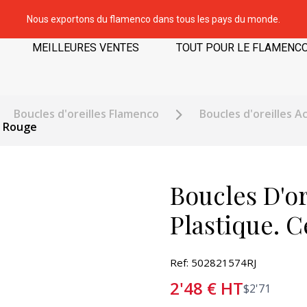
Nous exportons du flamenco dans tous les pays du monde.
MEILLEURES VENTES
TOUT POUR LE FLAMENC
Boucles d'oreilles Flamenco
Boucles d'oreilles A
. Rouge
Boucles D'o
Plastique. 
Ref: 502821574RJ
2'48
€
HT
$
2'71