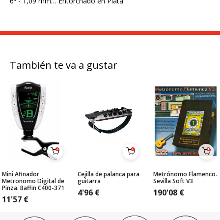
6ª - 1,09 mm… Entorchado en Plata
También te va a gustar
Mini Afinador
Cejilla de palanca para
Metrónomo Flamenco.
Metronomo Digital de
guitarra
Sevilla Soft V3
Pinza. Baffin C400-371
4'96
€
190'08
€
11'57
€