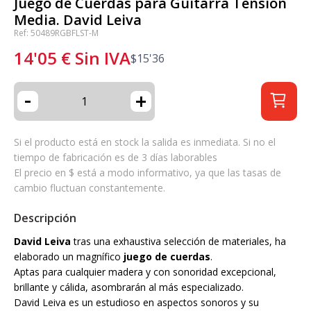
Juego de Cuerdas para Guitarra Tensión
Media. David Leiva
Ref: 50489RGBFLST-M
14'05
€
Sin IVA
$
15'36
-
+
Si el producto está en stock la salida es inmediata. Si no el
tiempo de fabricación es de 3 días laborables
El precio en $ está a modo informativo, ya que las tasas de
cambio fluctuan constantemente.
Descripción
David Leiva
tras una exhaustiva selección de materiales, ha
elaborado un magnífico
juego de cuerdas
.
Aptas para cualquier madera y con sonoridad excepcional,
brillante y cálida, asombrarán al más especializado.
David Leiva es un estudioso en aspectos sonoros y su