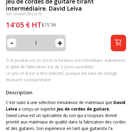
Jeu de cordes de guitare tirant
intermédiaire. David Leiva
Ref: 50489RGBFLST-M
14'05
€
HT
$
15'36
-
+
Si le produit est en stock la livraison est immédiate. Autrement,
le délai de fabrication est de 3 jours ouvrables
Le prix en $ est à titre indicatif, puisque les taux de change
fluctuent constamment.
Description
C'est suite à une sélection minutieuse de matériaux que
David
Leiva
a conçu un superbe
jeu de cordes de guitare.
David Leiva est un spécialiste du son qui a toujours donné
priorité aux matériaux de qualité dans la fabrication des cordes
et des guitares. Son expérience en tant que guitariste l'a