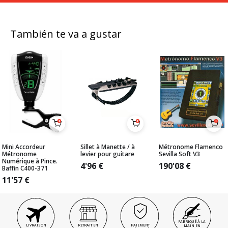
También te va a gustar
Mini Accordeur
Sillet à Manette / à
Métronome Flamenco
Métronome
levier pour guitare
Sevilla Soft V3
Numérique à Pince.
4'96
€
190'08
€
Baffin C400-371
11'57
€
FABRIQUÉ À LA
LIVRAISON
RETRAIT EN
PAIEMENT
MAIN EN