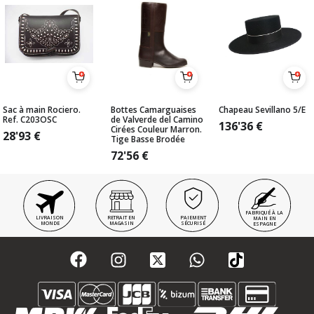
Sac à main Rociero.
Bottes Camarguaises
Chapeau Sevillano 5/E
Ref. C203OSC
de Valverde del Camino
136'36
€
Cirées Couleur Marron.
28'93
€
Tige Basse Brodée
72'56
€
FABRIQUÉ À LA
LIVRAISON
RETRAIT EN
PAIEMENT
MAIN EN
MONDE
MAGASIN
SÉCURISÉ
ESPAGNE