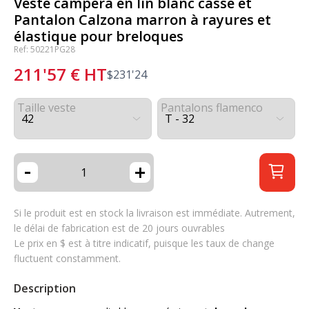
Veste campera en lin blanc cassé et
Pantalon Calzona marron à rayures et
élastique pour breloques
Ref: 50221PG28
211'57
€
HT
$
231'24
Taille veste
Pantalons flamenco
-
+
Si le produit est en stock la livraison est immédiate. Autrement,
le délai de fabrication est de 20 jours ouvrables
Le prix en $ est à titre indicatif, puisque les taux de change
fluctuent constamment.
Description