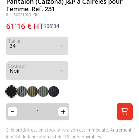
Pantalon (Calzona) J&P à Caireles pour
Femme. Ref. 231
Ref: 502210231SRA
61'16
€
HT
$
66'84
Taille
Couleur
-
+
Si le produit est en stock la livraison est immédiate. Autrement,
le délai de fabrication est de 15 jours ouvrables