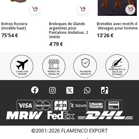
Bottes Rociera
Breloques de Glands
Bretelles avec motifs d
(modèle haut)
argentées pour
´élevages pour homme
Pantalons Andalous. 2
75'54
€
13'26
€
Unités
4'79
€
FABRIQUÉ À LA
LIVRAISON
RETRAIT EN
PAIEMENT
MAIN EN
MONDE
MAGASIN
SÉCURISÉ
ESPAGNE
©2001-2026 FLAMENCO EXPORT