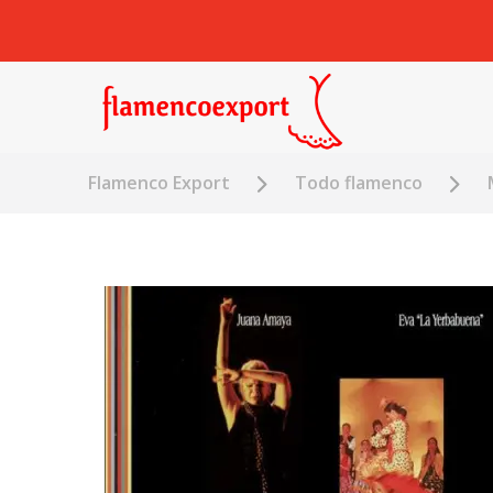
Flamenco Export
Todo flamenco