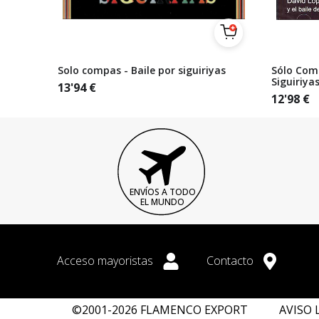
Solo compas - Baile por siguiriyas
Sólo Com
Siguiriya
13'94
€
12'98
€
ENVÍOS A TODO
EL MUNDO
Acceso mayoristas
Contacto
©2001-2026 FLAMENCO EXPORT
AVISO 