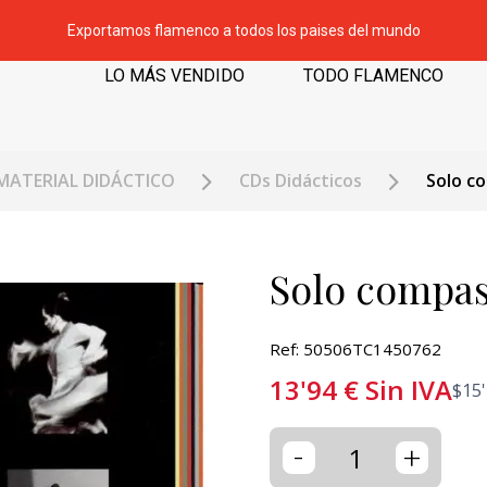
Exportamos flamenco a todos los paises del mundo
LO MÁS VENDIDO
TODO FLAMENCO
MATERIAL DIDÁCTICO
CDs Didácticos
Solo co
Solo compas 
Ref: 50506TC1450762
13'94
€
Sin IVA
$
15
-
+