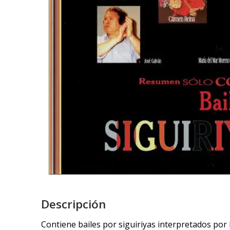
Descripción
Contiene bailes por siguiriyas interpretados po