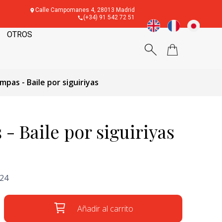
Calle Campomanes 4, 28013 Madrid
(+34) 91 542 72 51
OTROS
mpas - Baile por siguiriyas
- Baile por siguiriyas
'24
Añadir al carrito