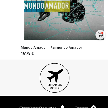
Mundo Amador - Raimundo Amador
16'78
€
LIVRAISON
MONDE
Grossistes/Stockistes
Contact