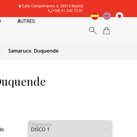
Calle Campomanes 4, 28013 Madrid
(+34) 91 542 72 51
O
AUTRES
Samaruco. Duquende
Duquende
Chansons
de