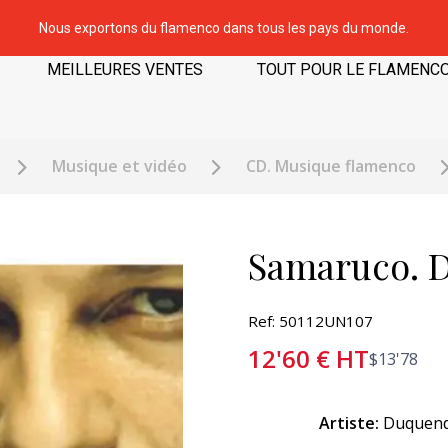
Nous exportons du flamenco dans tous les pays du monde.
MEILLEURES VENTES
TOUT POUR LE FLAMENC
Musique et vidéo
CD. Musique flamenco
Samaruco. 
Ref: 50112UN107
12'60
€
HT
$
13'78
Artiste:
Duquen