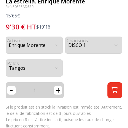
La estrella. Enrique Morente
Ref: 50535AD530
15'65€
9'30
€
HT
$
10'16
Artiste
Chansons
Palos
-
+
Si le produit est en stock la livraison est immédiate. Autrement,
le délai de fabrication est de 3 jours ouvrables
Le prix en $ est à titre indicatif, puisque les taux de change
fluctuent constamment.