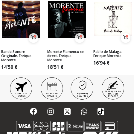
Bande Sonore
Morente Flamenco en
Pablo de Málaga.
Originale. Enrique
direct. Enrique
Enrique Morente
Morente
Morente
16'94
€
14'50
€
18'51
€
FABRIQUÉ À LA
LIVRAISON
RETRAIT EN
PAIEMENT
MAIN EN
MONDE
MAGASIN
SÉCURISÉ
ESPAGNE