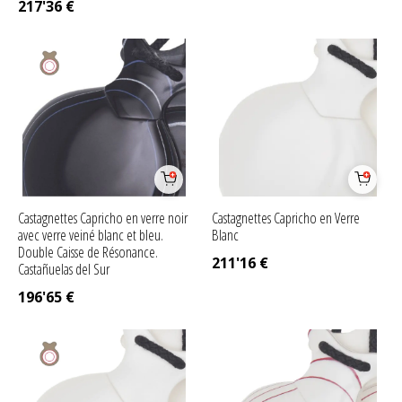
217'36
€
Castagnettes Capricho en verre noir
Castagnettes Capricho en Verre
avec verre veiné blanc et bleu.
Blanc
Double Caisse de Résonance.
211'16
€
Castañuelas del Sur
196'65
€