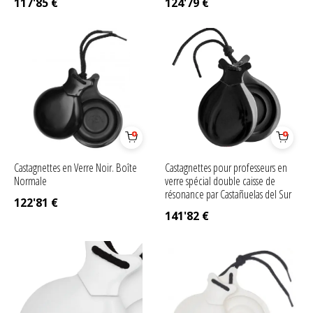
117'85
€
124'79
€
Castagnettes en Verre Noir. Boîte
Castagnettes pour professeurs en
Normale
verre spécial double caisse de
résonance par Castañuelas del Sur
122'81
€
141'82
€