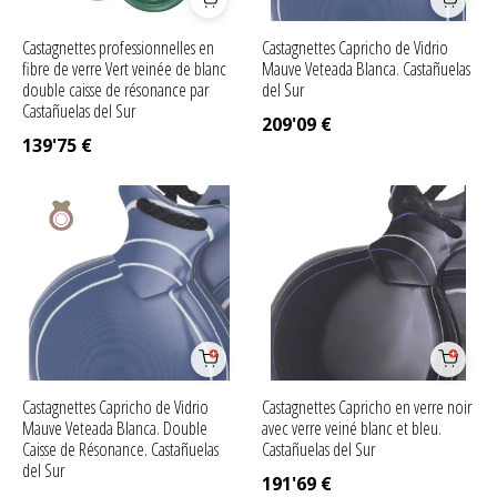
Castagnettes professionnelles en
Castagnettes Capricho de Vidrio
fibre de verre Vert veinée de blanc
Mauve Veteada Blanca. Castañuelas
double caisse de résonance par
del Sur
Castañuelas del Sur
209'09
€
139'75
€
Castagnettes Capricho de Vidrio
Castagnettes Capricho en verre noir
Mauve Veteada Blanca. Double
avec verre veiné blanc et bleu.
Caisse de Résonance. Castañuelas
Castañuelas del Sur
del Sur
191'69
€