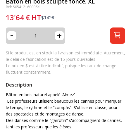
Bâton en bois sculpté foncé. XL
Ref: 505412160006XL
13'64
€
HT
$
14'90
-
+
Si le produit est en stock la livraison est immédiate. Autrement,
le délai de fabrication est de 15 jours ouvrables
Le prix en $ est à titre indicatif, puisque les taux de change
fluctuent constamment.
Description
Bâton en bois naturel appelé ‘Almez’.
Les professeurs utilisent beaucoup les cannes pour marquer
le temps, le rythme et le "compás". S'utilise en classe, pour
des spectacles et de montages de danse.
Des danses comme le "garrotin" s'accompagnent de cannes,
tant les professeurs que les élèves.