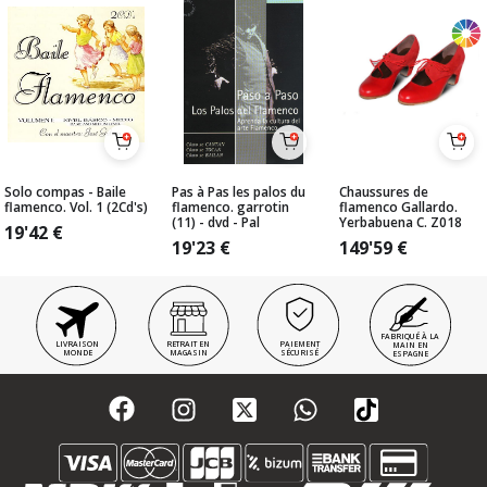
Solo compas - Baile
Pas à Pas les palos du
Chaussures de
flamenco. Vol. 1 (2Cd's)
flamenco. garrotin
flamenco Gallardo.
(11) - dvd - Pal
Yerbabuena C. Z018
19'42
€
19'23
€
149'59
€
FABRIQUÉ À LA
LIVRAISON
RETRAIT EN
PAIEMENT
MAIN EN
MONDE
MAGASIN
SÉCURISÉ
ESPAGNE