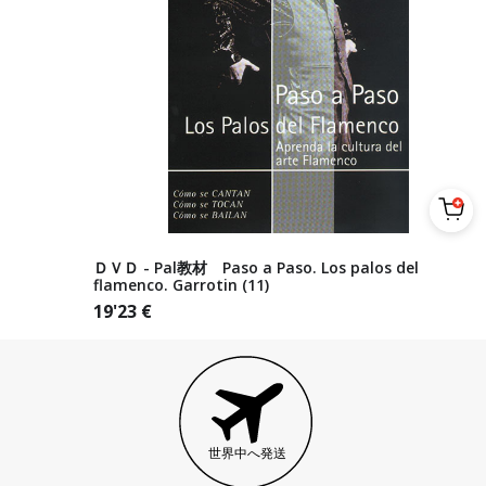
ＤＶＤ - Pal教材 Paso a Paso. Los palos del
flamenco. Garrotin (11)
19'23
€
世界中へ発送