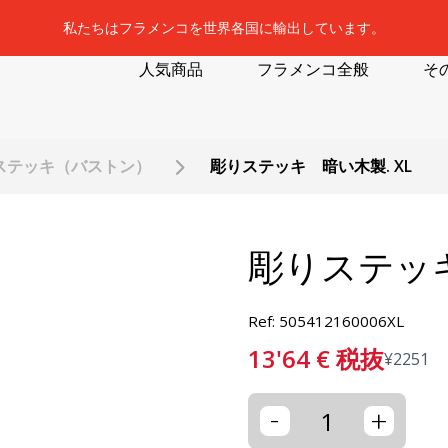
私たちはフラメンコを世界各国に輸出しています。
人気商品
フラメンコ全般
そ
ステッキ（バストン）
彫りステッキ 暗い木製. XL
彫りステッキ
Ref: 505412160006XL
13'64
€
税抜
¥
2251
-
+