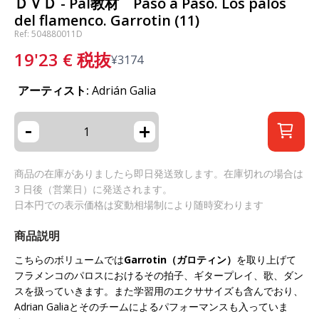
ＤＶＤ - Pal教材 Paso a Paso. Los palos
del flamenco. Garrotin (11)
Ref: 504880011D
19'23
€
税抜
¥
3174
アーティスト:
Adrián Galia
-
+
商品の在庫がありましたら即日発送致します。在庫切れの場合は
3 日後（営業日）に発送されます。
日本円での表示価格は変動相場制により随時変わります
商品説明
こちらのボリュームでは
Garrotin
（ガロティン）
を取り上げて
フラメンコのパロスにおけるその拍子、ギタープレイ、歌、ダン
スを扱っていきます。また学習用のエクササイズも含んでおり、
Adrian Galiaとそのチームによるパフォーマンスも入っていま