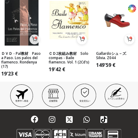
ＤＶＤ - Pal教材 Paso
ＣＤ2枚組み教材 Solo
Gallardoシュ－ズ.
a Paso. Los palos del
compas - Baile
Silvia. Z044
flamenco. Rondenya
flamenco. Vol. 1 (2Cd's)
149'59
€
(17)
19'42
€
19'23
€
スペインの手作り
世界中へ発送
店舗受取
安全支払い