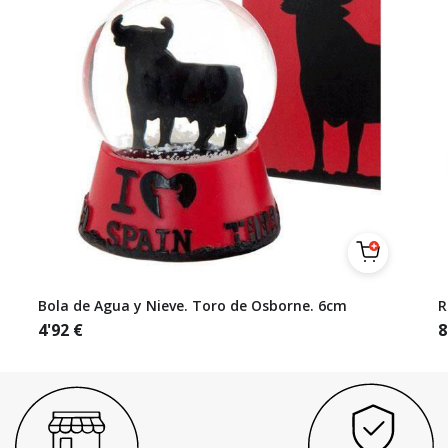
Bola de Agua y Nieve. Toro de Osborne. 6cm
R
4'92
€
8