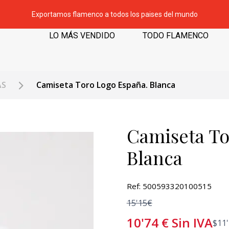
Exportamos flamenco a todos los paises del mundo
LO MÁS VENDIDO
TODO FLAMENCO
AS
Camiseta Toro Logo España. Blanca
Camiseta To
Blanca
Ref: 500593320100515
15'15€
10'74
€
Sin IVA
$
11