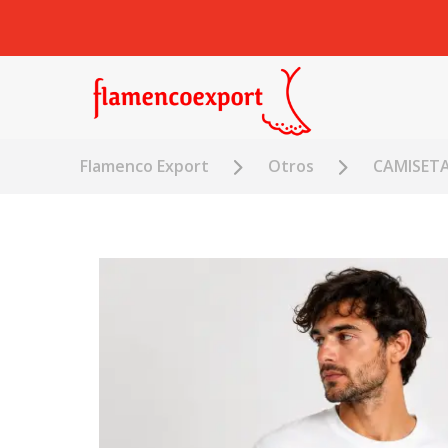
Flamenco Export
Otros
CAMISET