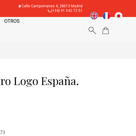
Calle Campomanes 4, 28013 Madrid
(+34) 91 542 72 51
OTROS
ro Logo España.
'73